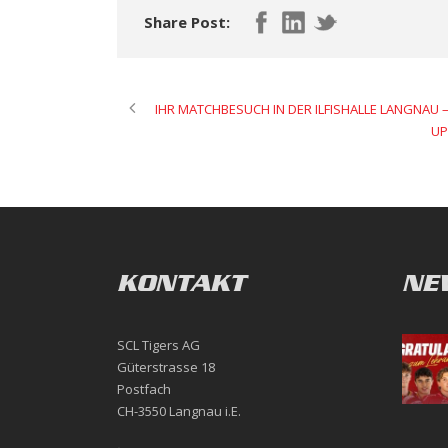
Share Post:
IHR MATCHBESUCH IN DER ILFISHALLE LANGNAU
UP
KONTAKT
NE
SCL Tigers AG
Güterstrasse 18
Postfach
CH-3550 Langnau i.E.