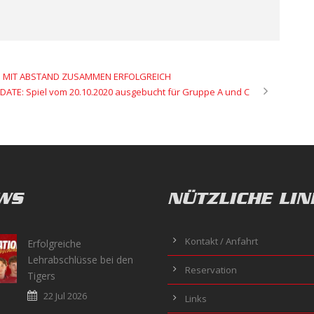
 – MIT ABSTAND ZUSAMMEN ERFOLGREICH
DATE: Spiel vom 20.10.2020 ausgebucht für Gruppe A und C
WS
NÜTZLICHE LIN
Kontakt / Anfahrt
Erfolgreiche
Lehrabschlüsse bei den
Reservation
Tigers
22 Jul 2026
Links