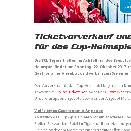
Ticketvorverkauf un
für das Cup-Heimspie
Die SCL Tigers treffen im Achtelfinal des Swiss I
Heimspiel findet am Sonntag, 22. Oktober 2017 um 
Gastronomie-Angebot und verbringen Sie einen 
Der Vorverkauf für das Cup-Heimspiel beginnt am
Die
gewohnt im
Online-Ticketshop
oder über
Starticket
erh
Unsere Gruppenangebote sowie unser Angebot Marazzi
Vielfältiges Gastronomie-Angebot
Anlässlich des Cup-Spiels bieten wir ein spezielles un
Stellen Sie vor dem Spiel im Tigersaal Ihren Hambur
Sie sich nach dem Match mit einem traditionellen Käs