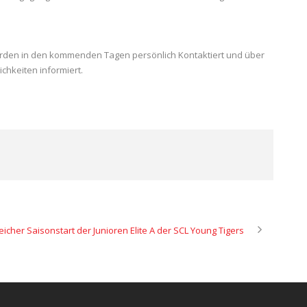
erden in den kommenden Tagen persönlich Kontaktiert und über
hkeiten informiert.
eicher Saisonstart der Junioren Elite A der SCL Young Tigers