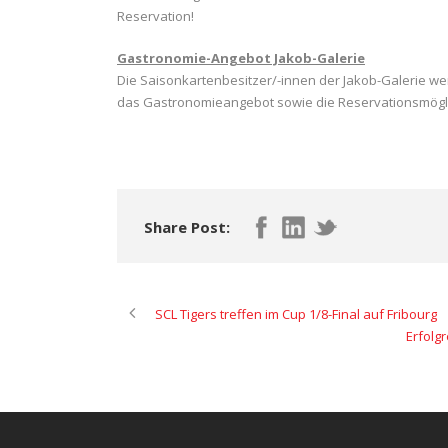
Reservation!
Gastronomie-Angebot Jakob-Galerie
Die Saisonkartenbesitzer/-innen der Jakob-Galerie w
das Gastronomieangebot sowie die Reservationsmöglic
Share Post:
SCL Tigers treffen im Cup 1/8-Final auf Fribourg
Erfolgr