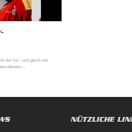
-
or der Tür – und gleich vier
tionalteams....
WS
NÜTZLICHE LIN