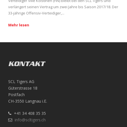
Verteidiger Ville Koistinen (FIN) bleibt bei den SCL Tigers und
verlängert seinen Vertrag um zwei Jahre bis Saison 2017/18. Der
33-jährige Offensiv-Verteidiger,...
Mehr lesen
KONTAKT
SCL Tigers AG
Güterstrasse 18
Postfach
CH-3550 Langnau i.E.
+41 34 408 35 35
info@scltigers.ch