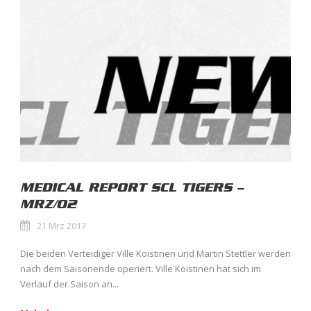
MEDICAL REPORT SCL TIGERS –
MRZ/02
21 Mrz 2017
Die beiden Verteidiger Ville Koistinen und Martin Stettler werden
nach dem Saisonende operiert. Ville Koistinen hat sich im
Verlauf der Saison an...