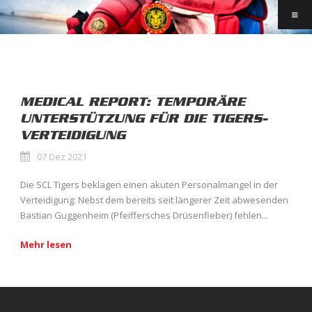
MEDICAL REPORT: TEMPORÄRE
UNTERSTÜTZUNG FÜR DIE TIGERS-
VERTEIDIGUNG
07 Dez 2021
Die SCL Tigers beklagen einen akuten Personalmangel in der
Verteidigung: Nebst dem bereits seit längerer Zeit abwesenden
Bastian Guggenheim (Pfeiffersches Drüsenfieber) fehlen...
Mehr lesen