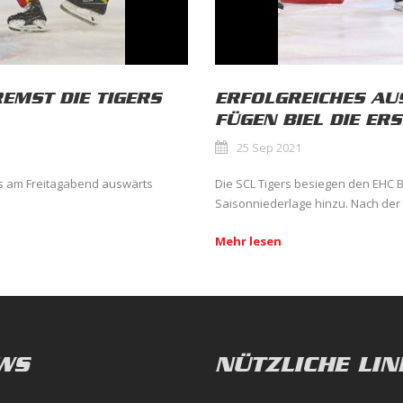
REMST DIE TIGERS
ERFOLGREICHES AUS
FÜGEN BIEL DIE ER
25 Sep 2021
ers am Freitagabend auswärts
Die SCL Tigers besiegen den EHC B
Saisonniederlage hinzu. Nach der
Mehr lesen
WS
NÜTZLICHE LIN