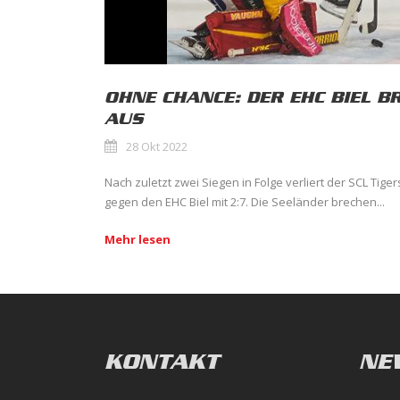
OHNE CHANCE: DER EHC BIEL B
AUS
28 Okt 2022
Nach zuletzt zwei Siegen in Folge verliert der SCL Tig
gegen den EHC Biel mit 2:7. Die Seeländer brechen...
Mehr lesen
KONTAKT
NE