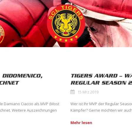
, DIDOMENICO,
TIGERS AWARD – W
ICHNET
REGULAR SEASON 2
15 Mrz 2019
de Damiano Ciaccio als MVP (Most
Wer ist Ihr MVP der Regular Seas
ichnet. Weitere Auszeichnungen
Kämpfer? Gerne möchten wir auch 
Mehr lesen