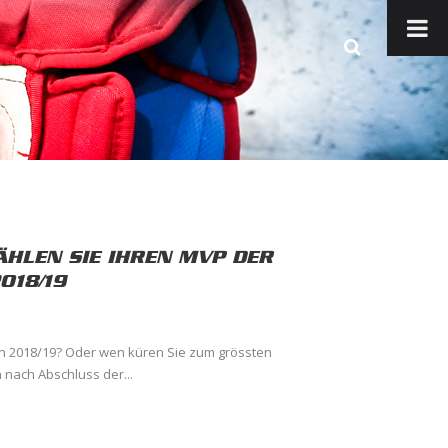
ÄHLEN SIE IHREN MVP DER
018/19
on 2018/19? Oder wen küren Sie zum grössten
nach Abschluss der...