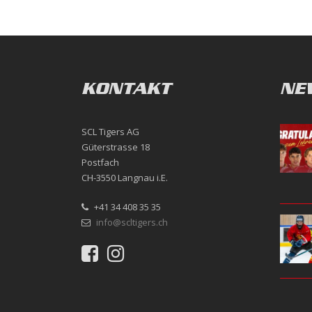
KONTAKT
NE
SCL Tigers AG
Güterstrasse 18
Postfach
CH-3550 Langnau i.E.
+41 34 408 35 35
info@scltigers.ch