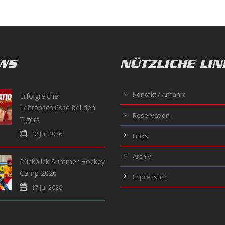
WS
NÜTZLICHE LIN
Kontakt / Anfahrt
Erfolgreiche
Lehrabschlüsse bei den
Reservation
Tigers
22 Jul 2026
Links
Archiv
Rückblick Summer Hockey
Camp 2026
Impressum
17 Jul 2026