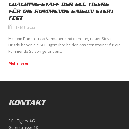
COACHING-STAFF DER SCL TIGERS
FÜR DIE KOMMENDE SAISON STEHT
FEST
17 Mai 2022
Mit dem Finnen Jukka Varmanen und dem Langnauer Steve
Hirschi haben die SCL Tigers ihre beiden Assistenztrainer für die
kommende Saison gefunden....
Mehr lesen
KONTAKT
SCL Tigers AG
Güterstrasse 18