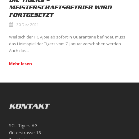
DIE TIGERS –
MEISTERSCHAFTSBETRIEB WIRD
FORTGESETZT
30 Dez 2021
Weil sich der HC Ajoie ab sofort in Quarantäne befindet, muss
das Heimspiel der Tigers vom 7. Januar verschoben werden.
Auch das...
Mehr lesen
KONTAKT
SCL Tigers AG
Güterstrasse 18