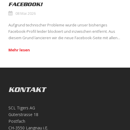
FACEBOOK!
08 Mai 2026
Aufgrund technischer Probleme wurde unser bisheriges
Facebook-Profil leider blockiert und inzwischen entfernt. Aus
diesem Grund lancieren wir die neue Facebook-Seite mit allen...
Mehr lesen
KONTAKT
SCL Tigers AG
Güterstrasse 18
Postfach
CH-3550 Langnau i.E.