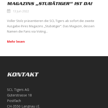
MAGAZINS „STUBÄTIGER“ IST DA!
13 Jun 2022
Voller Stolz präsentieren die SCL Tigers ab sofort die zweite
Ausgabe ihres Magazins „Stubätiger“. Das Magazin, dessen
Namen die Fans via Voting...
Mehr lesen
KONTAKT
SCL Tigers AG
Güterstrasse 18
Postfach
CH-3550 Langnau i.E.