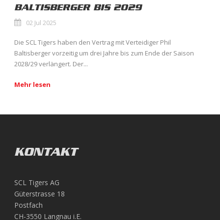
BALTISBERGER BIS 2029
02 Jul 2025
Die SCL Tigers haben den Vertrag mit Verteidiger Phil
Baltisberger vorzeitig um drei Jahre bis zum Ende der Saison
2028/29 verlängert. Der...
Mehr lesen
KONTAKT
SCL Tigers AG
Güterstrasse 18
Postfach
CH-3550 Langnau i.E.