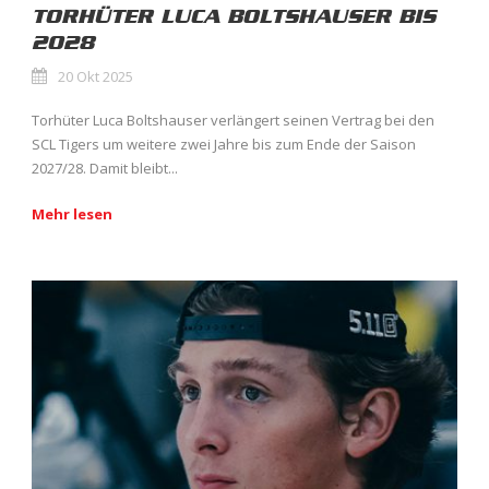
TORHÜTER LUCA BOLTSHAUSER BIS
2028
20 Okt 2025
Torhüter Luca Boltshauser verlängert seinen Vertrag bei den
SCL Tigers um weitere zwei Jahre bis zum Ende der Saison
2027/28. Damit bleibt...
Mehr lesen