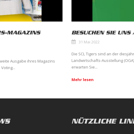
RS-MAGAZINS
BESUCHEN SIE UNS 
31 Mai 2022
Die SCL Tigers sind an der diesj
Landwirtschafts-Ausstellung (OGA) v
e zweite Ausgabe ihres Magazins
erwarten Sie...
Voting...
Mehr lesen
WS
NÜTZLICHE LIN