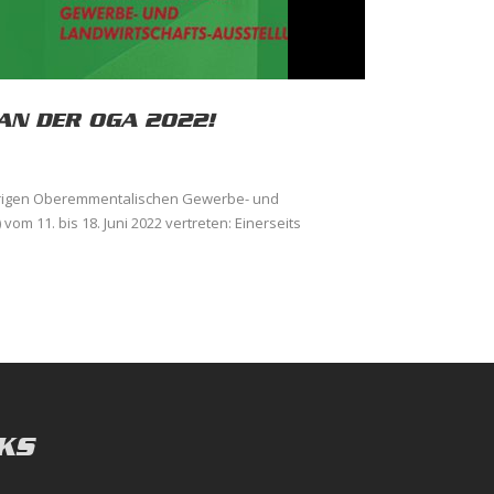
AN DER OGA 2022!
ährigen Oberemmentalischen Gewerbe- und
om 11. bis 18. Juni 2022 vertreten: Einerseits
KS