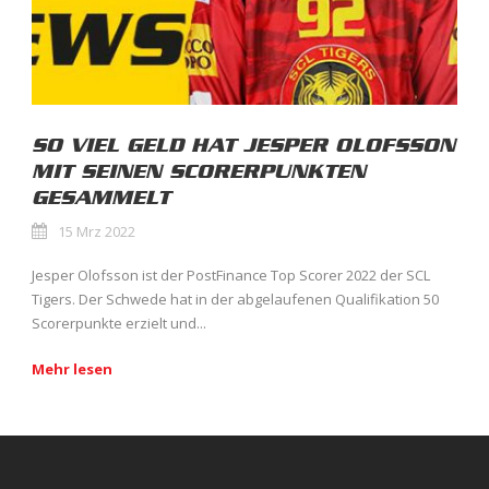
SO VIEL GELD HAT JESPER OLOFSSON
MIT SEINEN SCORERPUNKTEN
GESAMMELT
15 Mrz 2022
Jesper Olofsson ist der PostFinance Top Scorer 2022 der SCL
Tigers. Der Schwede hat in der abgelaufenen Qualifikation 50
Scorerpunkte erzielt und...
Mehr lesen