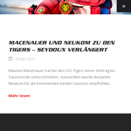
MACENAUER UND NEUKOM ZU DEN
TIGERS – SEYDOUX VERLÄNGERT
03 Jan 2017
Maxime Macenauer hat bei den SCL Tigers einen Vertrag bis
Saisonende unterschrieben. Ausserdem wurde Benjamin
Neukom für die kommenden beiden Saisons verpflichtet...
Mehr lesen