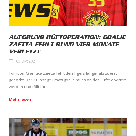
AUFGRUND HÜFTOPERATION: GOALIE
ZAETTA FEHLT RUND VIER MONATE
VERLETZT
05 Okt 2021
Torhüter Gianluca Zaetta fehlt den Tigers länger als zuerst
gedacht: Der 21-jährige Ersatzgoalie muss an der Hüfte operiert
werden und fällt für...
Mehr lesen