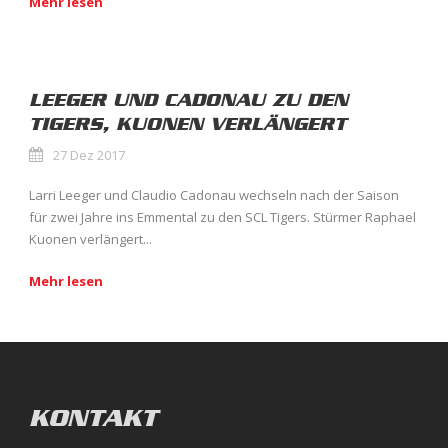
Mehr lesen
LEEGER UND CADONAU ZU DEN
TIGERS, KUONEN VERLÄNGERT
27 Dez 2017
Larri Leeger und Claudio Cadonau wechseln nach der Saison
für zwei Jahre ins Emmental zu den SCL Tigers. Stürmer Raphael
Kuonen verlängert...
Mehr lesen
KONTAKT