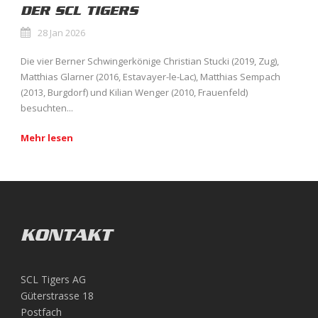
DER SCL TIGERS
28 Jan 2026
Die vier Berner Schwingerkönige Christian Stucki (2019, Zug),
Matthias Glarner (2016, Estavayer-le-Lac), Matthias Sempach
(2013, Burgdorf) und Kilian Wenger (2010, Frauenfeld)
besuchten...
Mehr lesen
KONTAKT
SCL Tigers AG
Güterstrasse 18
Postfach