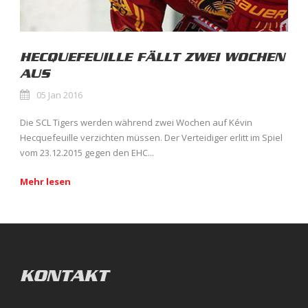
HECQUEFEUILLE FÄLLT ZWEI WOCHEN
AUS
05 Jan 2016
Die SCL Tigers werden während zwei Wochen auf Kévin
Hecquefeuille verzichten müssen. Der Verteidiger erlitt im Spiel
vom 23.12.2015 gegen den EHC...
Mehr lesen
KONTAKT