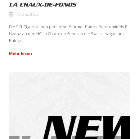
LA CHAUX-DE-FONDS
12 Dez 2022
Die SCL Tigers leihen per sofort Stürmer Patrick Petrini mittels B-
Lizenz an den HC La Chaux-de-Fonds in die Swiss League aus.
Patrick...
Mehr lesen