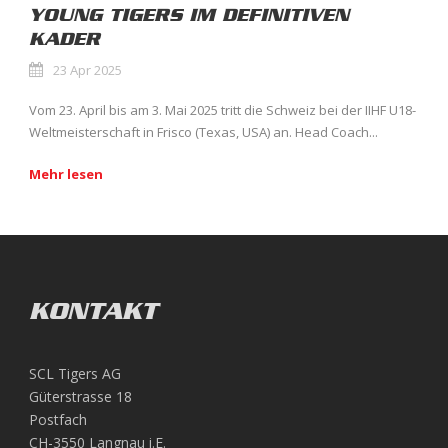
YOUNG TIGERS IM DEFINITIVEN
KADER
23 Apr 2025
Vom 23. April bis am 3. Mai 2025 tritt die Schweiz bei der IIHF U18-
Weltmeisterschaft in Frisco (Texas, USA) an. Head Coach...
Mehr lesen
KONTAKT
SCL Tigers AG
Güterstrasse 18
Postfach
CH-3550 Langnau i.E.