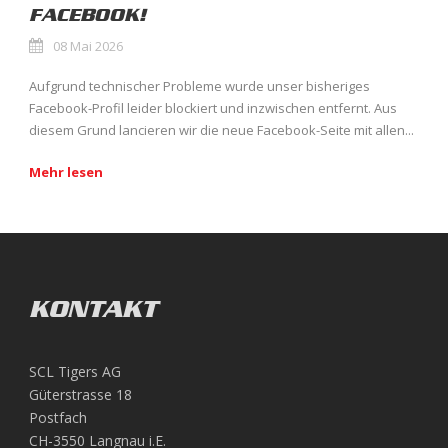
FACEBOOK!
08 Mai 2026
Aufgrund technischer Probleme wurde unser bisheriges
Facebook-Profil leider blockiert und inzwischen entfernt. Aus
diesem Grund lancieren wir die neue Facebook-Seite mit allen...
Mehr lesen
KONTAKT
SCL Tigers AG
Güterstrasse 18
Postfach
CH-3550 Langnau i.E.