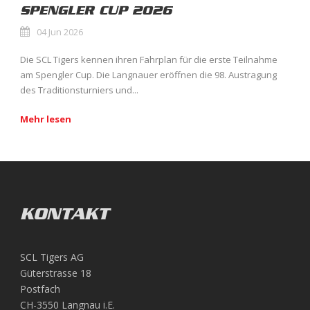
SPENGLER CUP 2026
04 Jun 2026
Die SCL Tigers kennen ihren Fahrplan für die erste Teilnahme
am Spengler Cup. Die Langnauer eröffnen die 98. Austragung
des Traditionsturniers und...
Mehr lesen
KONTAKT
SCL Tigers AG
Güterstrasse 18
Postfach
CH-3550 Langnau i.E.