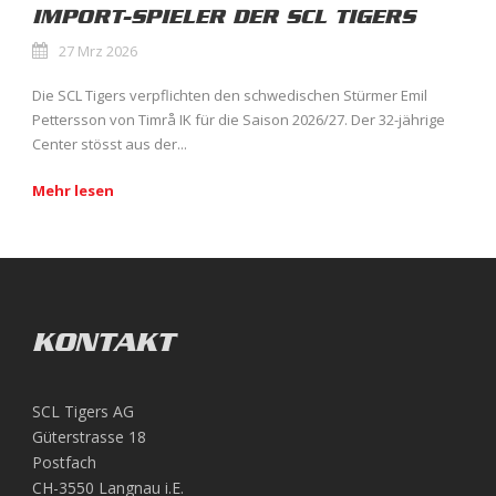
IMPORT-SPIELER DER SCL TIGERS
27 Mrz 2026
Die SCL Tigers verpflichten den schwedischen Stürmer Emil
Pettersson von Timrå IK für die Saison 2026/27. Der 32-jährige
Center stösst aus der...
Mehr lesen
KONTAKT
SCL Tigers AG
Güterstrasse 18
Postfach
CH-3550 Langnau i.E.