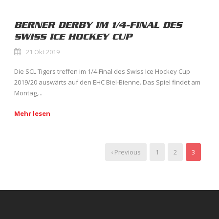
BERNER DERBY IM 1/4-FINAL DES
SWISS ICE HOCKEY CUP
21 Okt 2019
Die SCL Tigers treffen im 1/4-Final des Swiss Ice Hockey Cup
2019/20 auswärts auf den EHC Biel-Bienne. Das Spiel findet am
Montag,...
Mehr lesen
‹ Previous
1
2
3