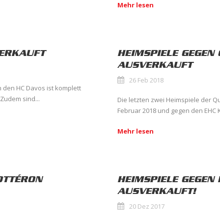
Mehr lesen
VERKAUFT
HEIMSPIELE GEGEN
AUSVERKAUFT
26 Feb 2018
 den HC Davos ist komplett
 Zudem sind...
Die letzten zwei Heimspiele der 
Februar 2018 und gegen den EHC Kl
Mehr lesen
OTTÉRON
HEIMSPIELE GEGEN 
AUSVERKAUFT!
20 Dez 2017