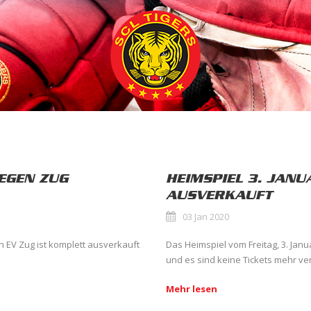
EGEN ZUG
HEIMSPIEL 3. JAN
AUSVERKAUFT
03 Jan 2020
 EV Zug ist komplett ausverkauft
Das Heimspiel vom Freitag, 3. Jan
und es sind keine Tickets mehr ver
Mehr lesen