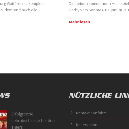
urg-Gottéron ist komplett
Die beiden kommenden Heimspiel
. Zudem sind auch alle
Derby vom Sonntag, 07. Januar 201
Mehr lesen
WS
NÜTZLICHE LIN
Kontakt / Anfahrt
Erfolgreiche
Lehrabschlüsse bei den
Reservation
Tigers