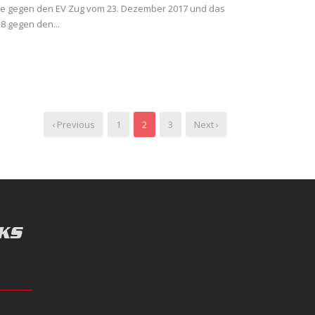
e gegen den EV Zug vom 23. Dezember 2017 und das
8 gegen den...
‹ Previous
1
2
3
Next ›
KS