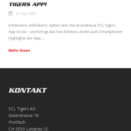
TIGERS APP!
12 Sep 2025
Entdecken, mitfiebern, dabei sein: Die brandneue SCL Tigers
App ist da – und bringt das Fan-Erlebnis direkt aufs Smartphone!
Highlights der App:...
Mehr lesen
KONTAKT
SCL Tigers AG
Güterstrasse 18
Postfach
CH-3550 Langnau i.E.