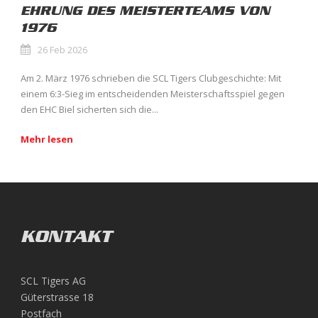
EHRUNG DES MEISTERTEAMS VON
1976
26 Feb 2026
Am 2. März 1976 schrieben die SCL Tigers Clubgeschichte: Mit
einem 6:3-Sieg im entscheidenden Meisterschaftsspiel gegen
den EHC Biel sicherten sich die...
Mehr lesen
KONTAKT
SCL Tigers AG
Güterstrasse 18
Postfach