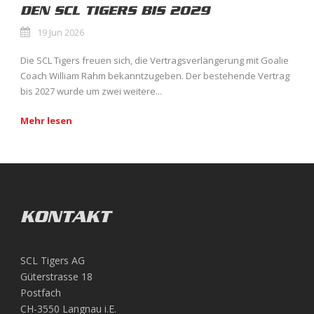
DEN SCL TIGERS BIS 2029
19 Jun 2026
Die SCL Tigers freuen sich, die Vertragsverlängerung mit Goalie
Coach William Rahm bekanntzugeben. Der bestehende Vertrag
bis 2027 wurde um zwei weitere...
Mehr lesen
KONTAKT
SCL Tigers AG
Güterstrasse 18
Postfach
CH-3550 Langnau i.E.