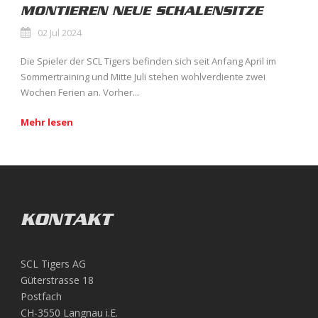
MONTIEREN NEUE SCHALENSITZE
02 Jul 2024
Die Spieler der SCL Tigers befinden sich seit Anfang April im
Sommertraining und Mitte Juli stehen wohlverdiente zwei
Wochen Ferien an. Vorher...
Mehr lesen
KONTAKT
SCL Tigers AG
Güterstrasse 18
Postfach
CH-3550 Langnau i.E.