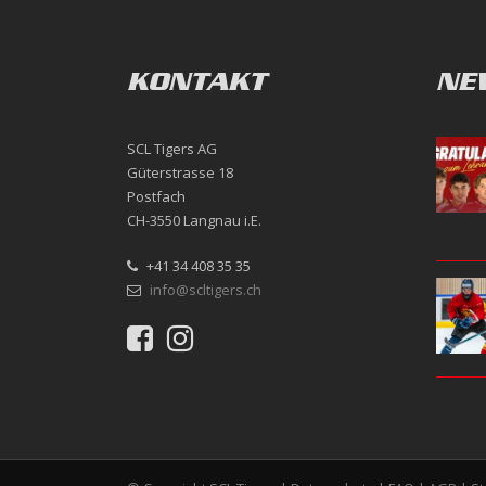
KONTAKT
NE
SCL Tigers AG
Güterstrasse 18
Postfach
CH-3550 Langnau i.E.
+41 34 408 35 35
info@scltigers.ch