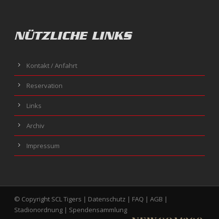
NÜTZLICHE LINKS
Kontakt / Anfahrt
Reservation
Links
Archiv
Impressum
© Copyright SCL Tigers |
Datenschutz
|
FAQ
|
AGB
|
Stadionordnung
|
Spendensammlung