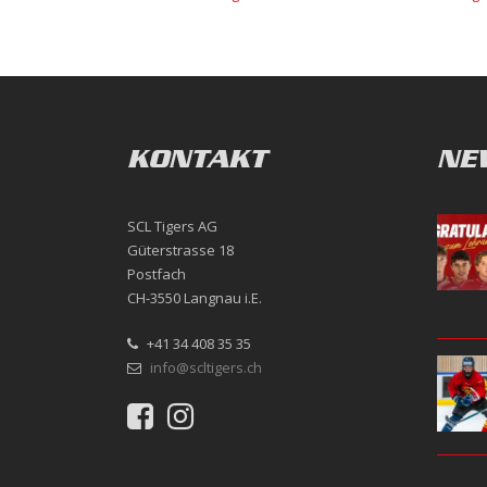
KONTAKT
NE
SCL Tigers AG
Güterstrasse 18
Postfach
CH-3550 Langnau i.E.
+41 34 408 35 35
info@scltigers.ch