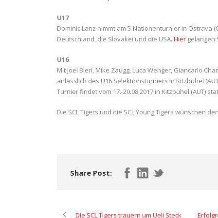
U17
Dominic Lanz nimmt am 5-Nationenturnier in Ostrava (C
Deutschland, die Slovakei und die USA.
Hier
gelangen S
U16
Mit Joel Bieri, Mike Zaugg, Luca Wenger, Giancarlo Ch
anlässlich des U16 Selektionsturniers in Kitzbühel (
Turnier findet vom 17.-20.08.2017 in Kitzbühel (AUT) stat
Die SCL Tigers und die SCL Young Tigers wünschen den S
Share Post:
Die SCL Tigers trauern um Ueli Steck
Erfolgr