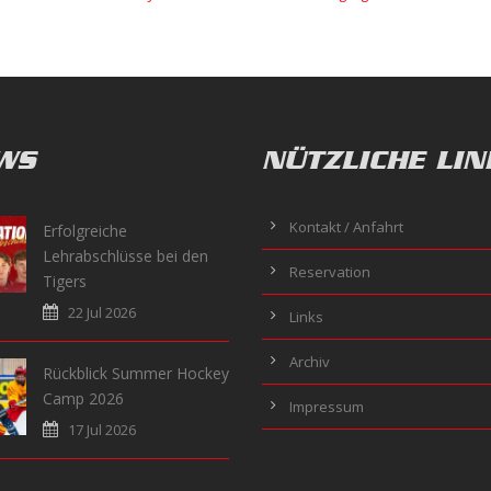
WS
NÜTZLICHE LIN
Kontakt / Anfahrt
Erfolgreiche
Lehrabschlüsse bei den
Reservation
Tigers
22 Jul 2026
Links
Archiv
Rückblick Summer Hockey
Camp 2026
Impressum
17 Jul 2026