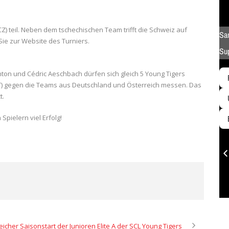
Z) teil. Neben dem tschechischen Team trifft die Schweiz auf
ie zur Website des Turniers.
anton und Cédric Aeschbach dürfen sich gleich 5 Young Tigers
AUT) gegen die Teams aus Deutschland und Österreich messen. Das
t.
pielern viel Erfolg!
eicher Saisonstart der Junioren Elite A der SCL Young Tigers