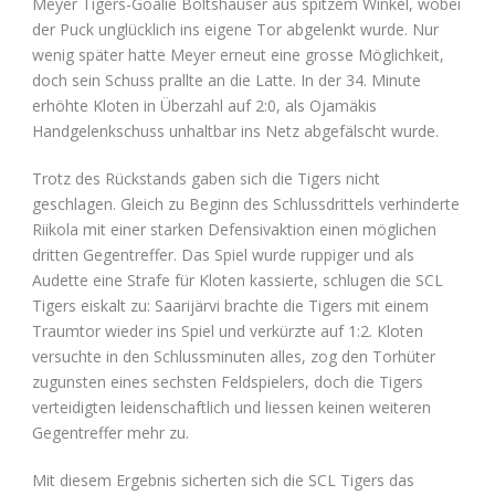
Meyer Tigers-Goalie Boltshauser aus spitzem Winkel, wobei
der Puck unglücklich ins eigene Tor abgelenkt wurde. Nur
wenig später hatte Meyer erneut eine grosse Möglichkeit,
doch sein Schuss prallte an die Latte. In der 34. Minute
erhöhte Kloten in Überzahl auf 2:0, als Ojamäkis
Handgelenkschuss unhaltbar ins Netz abgefälscht wurde.
Trotz des Rückstands gaben sich die Tigers nicht
geschlagen. Gleich zu Beginn des Schlussdrittels verhinderte
Riikola mit einer starken Defensivaktion einen möglichen
dritten Gegentreffer. Das Spiel wurde ruppiger und als
Audette eine Strafe für Kloten kassierte, schlugen die SCL
Tigers eiskalt zu: Saarijärvi brachte die Tigers mit einem
Traumtor wieder ins Spiel und verkürzte auf 1:2. Kloten
versuchte in den Schlussminuten alles, zog den Torhüter
zugunsten eines sechsten Feldspielers, doch die Tigers
verteidigten leidenschaftlich und liessen keinen weiteren
Gegentreffer mehr zu.
Mit diesem Ergebnis sicherten sich die SCL Tigers das