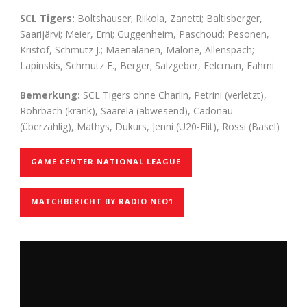
SCL Tigers:
Boltshauser; Riikola, Zanetti; Baltisberger,
Saarijärvi; Meier, Erni; Guggenheim, Paschoud; Pesonen,
Kristof, Schmutz J.; Mäenalanen, Malone, Allenspach;
Lapinskis, Schmutz F., Berger; Salzgeber, Felcman, Fahrni
Bemerkung:
SCL Tigers ohne Charlin, Petrini (verletzt),
Rohrbach (krank), Saarela (abwesend), Cadonau
(überzählig), Mathys, Dukurs, Jenni (U20-Elit), Rossi (Basel)
GAME CENTER NATIONAL LEAGUE
MATCHBERICHT BY RADIO NEO1