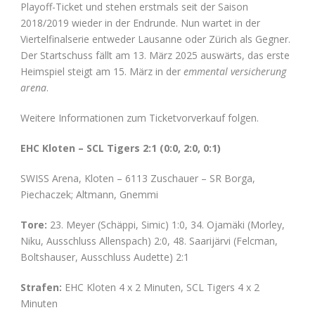
Playoff-Ticket und stehen erstmals seit der Saison
2018/2019 wieder in der Endrunde. Nun wartet in der
Viertelfinalserie entweder Lausanne oder Zürich als Gegner.
Der Startschuss fällt am 13. März 2025 auswärts, das erste
Heimspiel steigt am 15. März in der
emmental versicherung
arena
.
Weitere Informationen zum Ticketvorverkauf folgen.
EHC Kloten – SCL Tigers 2:1 (0:0, 2:0, 0:1)
SWISS Arena, Kloten – 6113 Zuschauer – SR Borga,
Piechaczek; Altmann, Gnemmi
Tore:
23. Meyer (Schäppi, Simic) 1:0, 34. Ojamäki (Morley,
Niku, Ausschluss Allenspach) 2:0, 48. Saarijärvi (Felcman,
Boltshauser, Ausschluss Audette) 2:1
Strafen:
EHC Kloten 4 x 2 Minuten, SCL Tigers 4 x 2
Minuten