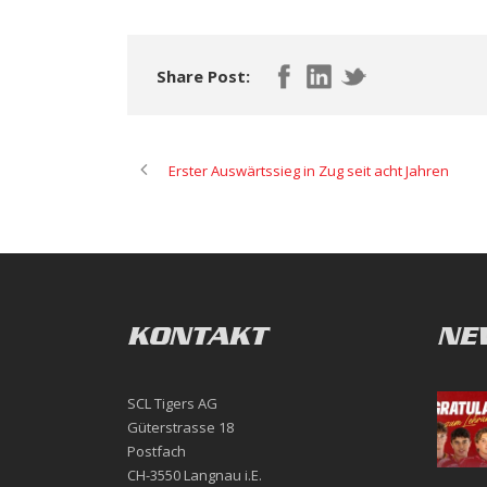
Share Post:
Erster Auswärtssieg in Zug seit acht Jahren
KONTAKT
NE
SCL Tigers AG
Güterstrasse 18
Postfach
CH-3550 Langnau i.E.