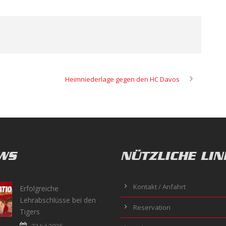
Heimniederlage gegen den HC Davos
WS
NÜTZLICHE LIN
Kontakt / Anfahrt
Erfolgreiche
Lehrabschlüsse bei den
Reservation
Tigers