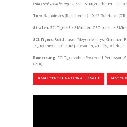
emmental versicherungs arena
– 5100 Zuschauer – SR Heb
Tore:
5. Lapinskis (Baltisberger) 1:0, 48. Rohrbach (O’Reil
Strafen:
SCL Tigers 3 x 2 Minuten, ZSC Lions 4 x 2 Min
SCL Tigers:
Boltshauser (Meyer), Mathys, Kinnunen; B
TS), Björninen, Schmutz J.; Pesonen, O’Reilly, Rohrbach
Bemerkung:
SCL Tigers ohne Paschoud, Petersson, Schm
Chur)
GAME CENTER NATIONAL LEAGUE
MATCHBE