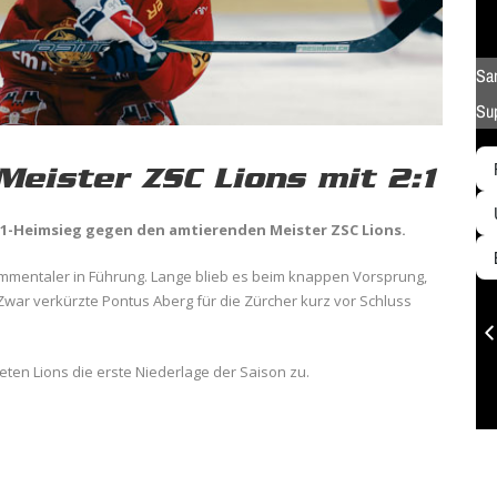
Meister ZSC Lions mit 2:1
:1-Heimsieg gegen den amtierenden Meister ZSC Lions.
 Emmentaler in Führung. Lange blieb es beim knappen Vorsprung,
 Zwar verkürzte Pontus Aberg für die Zürcher kurz vor Schluss
eten Lions die erste Niederlage der Saison zu.