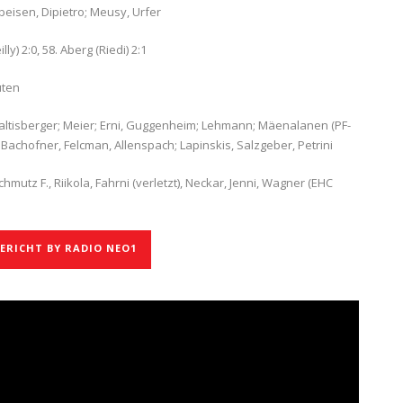
eisen, Dipietro; Meusy, Urfer
ly) 2:0, 58. Aberg (Riedi) 2:1
uten
altisberger; Meier; Erni, Guggenheim; Lehmann; Mäenalanen (PF-
; Bachofner, Felcman, Allenspach; Lapinskis, Salzgeber, Petrini
utz F., Riikola, Fahrni (verletzt), Neckar, Jenni, Wagner (EHC
RICHT BY RADIO NEO1