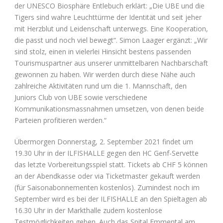
der UNESCO Biosphäre Entlebuch erklärt: „Die UBE und die
Tigers sind wahre Leuchttürme der Identität und seit jeher
mit Herzblut und Leidenschaft unterwegs. Eine Kooperation,
die passt und noch viel bewegt“. Simon Laager ergänzt: „Wir
sind stolz, einen in vielerlei Hinsicht bestens passenden
Tourismuspartner aus unserer unmittelbaren Nachbarschaft
gewonnen zu haben. Wir werden durch diese Nähe auch
zahlreiche Aktivitäten rund um die 1. Mannschaft, den
Juniors Club von UBE sowie verschiedene
Kommunikationsmassnahmen umsetzen, von denen beide
Parteien profitieren werden.“
Übermorgen Donnerstag, 2. September 2021 findet um
19.30 Uhr in der ILFISHALLE gegen den HC Genf-Servette
das letzte Vorbereitungsspiel statt. Tickets ab CHF 5 können
an der Abendkasse oder via Ticketmaster gekauft werden
(für Saisonabonnementen kostenlos). Zumindest noch im
September wird es bei der ILFISHALLE an den Spieltagen ab
16.30 Uhr in der Markthalle zudem kostenlose
Testmöglichkeiten geben. Auch das Spital Emmental am