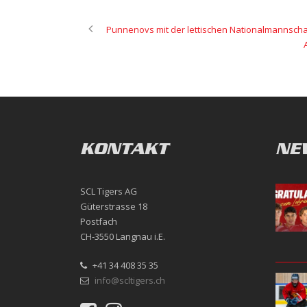
Punnenovs mit der lettischen Nationalmannschaft
KONTAKT
NE
SCL Tigers AG
Güterstrasse 18
Postfach
CH-3550 Langnau i.E.
+41 34 408 35 35
info@scltigers.ch