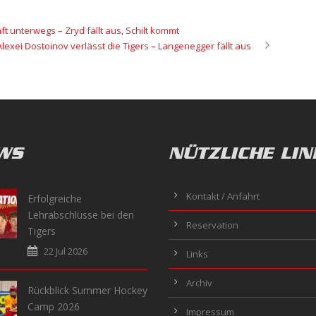
 unterwegs – Zryd fällt aus, Schilt kommt
Alexei Dostoinov verlässt die Tigers – Langenegger fällt aus
WS
NÜTZLICHE LIN
Kontakt / Anfahrt
Erfolgreiche
Lehrabschlüsse bei den
Reservation
Tigers
22 Jul 2026
Links
Archiv
Rückblick Summer Hockey
Camp 2026
Impressum