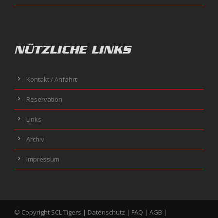
NÜTZLICHE LINKS
Kontakt / Anfahrt
Reservation
Links
Archiv
Impressum
© Copyright SCL Tigers |
Datenschutz
|
FAQ
|
AGB
|