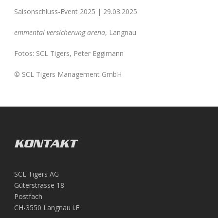
Saisonschluss-Event 2025 | 29.03.2025
emmental versicherung arena
, Langnau
Fotos: SCL Tigers, Peter Eggimann
© SCL Tigers Management GmbH
KONTAKT
SCL Tigers AG
Güterstrasse 18
Postfach
CH-3550 Langnau i.E.