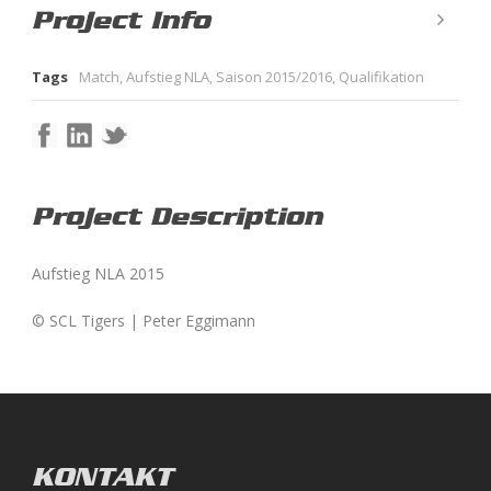
Project Info
Tags
Match
,
Aufstieg NLA
,
Saison 2015/2016
,
Qualifikation
Project Description
Aufstieg NLA 2015
© SCL Tigers | Peter Eggimann
KONTAKT