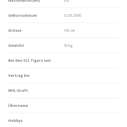
Nationalität(en)
SUI
Geburtsdatum
12.05.2000
Grösse
193 cm
Gewicht
76 kg
Bei den SCL Tigers seit
Vertrag bis
NHL-Draft
Übername
Hobbys