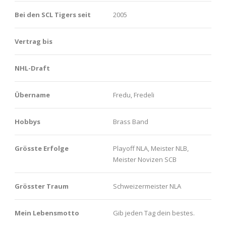
Bei den SCL Tigers seit
2005
Vertrag bis
NHL-Draft
Übername
Fredu, Fredeli
Hobbys
Brass Band
Grösste Erfolge
Playoff NLA, Meister NLB,
Meister Novizen SCB
Grösster Traum
Schweizermeister NLA
Mein Lebensmotto
Gib jeden Tag dein bestes.