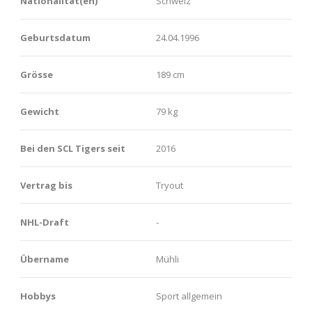
Nationalität(en)
Schweiz
Geburtsdatum
24.04.1996
Grösse
189 cm
Gewicht
79 kg
Bei den SCL Tigers seit
2016
Vertrag bis
Tryout
NHL-Draft
-
Übername
Mühli
Hobbys
Sport allgemein