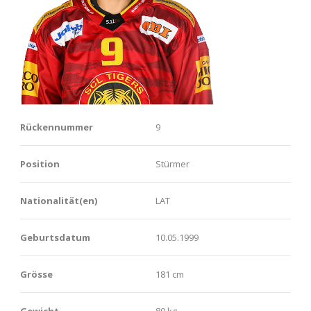
Rückennummer
9
Position
Stürmer
Nationalität(en)
LAT
Geburtsdatum
10.05.1999
Grösse
181 cm
Gewicht
80 kg