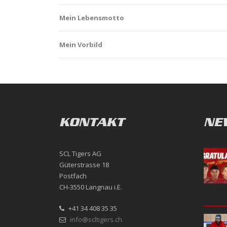
Mein Lebensmotto
Mein Vorbild
KONTAKT
NE
SCL Tigers AG
Güterstrasse 18
Postfach
CH-3550 Langnau i.E.
+41 34 408 35 35
info@scltigers.ch