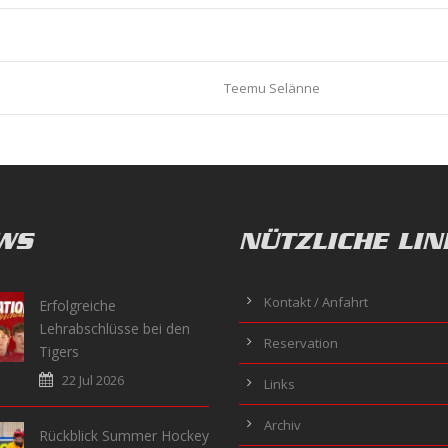
Teemu Selänne
WS
NÜTZLICHE LIN
Kontakt / Anfahrt
Erfolgreiche
Lehrabschlüsse bei den
Reservation
Tigers
22 Jul 2026
Links
Archiv
Rückblick Summer Hockey