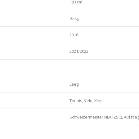
183 cm
95 kg
2018
2021/2022
Leegi
Tennis, Velo, Kino
Schweizermeister NLA (ZSC), Aufstie