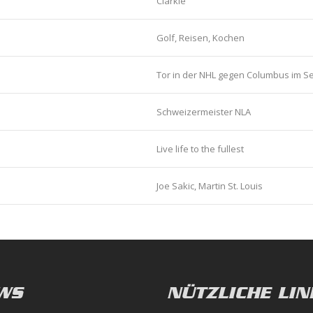
Clarkie
Golf, Reisen, Kochen
Tor in der NHL gegen Columbus im S
Schweizermeister NLA
Live life to the fullest
Joe Sakic, Martin St. Louis
WS
NÜTZLICHE LIN