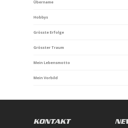
Übername
Hobbys
Grösste Erfolge
Grösster Traum
Mein Lebensmotto
Mein Vorbild
Array
Array
Array
Array
Array
Array
Array
Array
KONTAKT
NE