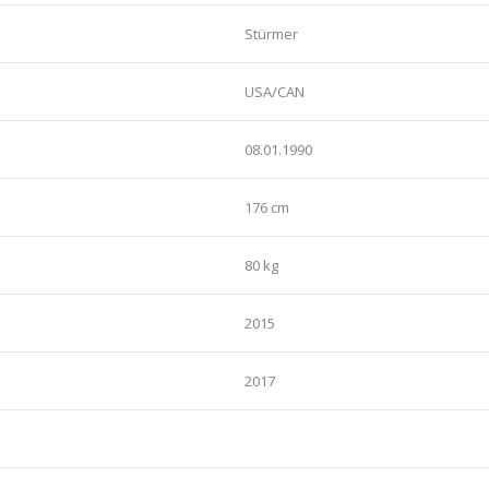
Stürmer
USA/CAN
08.01.1990
176 cm
80 kg
2015
2017