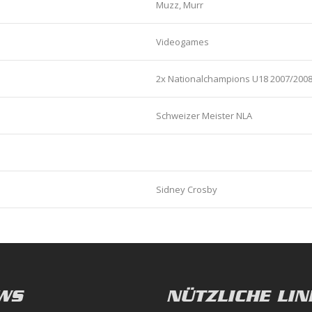
Muzz, Murr
Videogames
2x Nationalchampions U18 2007/200
Schweizer Meister NLA
Sidney Crosby
WS
NÜTZLICHE LIN