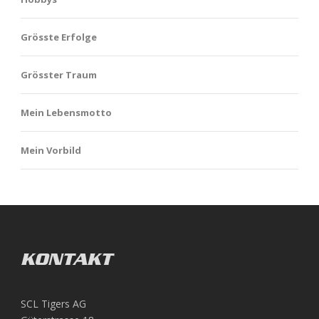
Grösste Erfolge
Grösster Traum
Mein Lebensmotto
Mein Vorbild
ZSC vs. SCL Tigers 19.02.17 (04)
KONTAKT
1.10.2016 - EHC Kloten vs. SCL Tigers
SCL Tigers AG