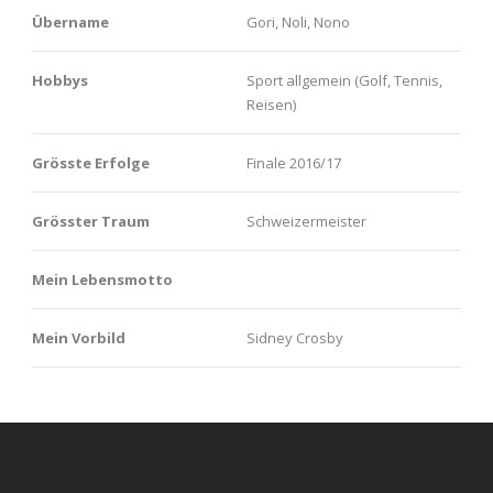
Übername
Gori, Noli, Nono
Hobbys
Sport allgemein (Golf, Tennis,
Reisen)
Grösste Erfolge
Finale 2016/17
Grösster Traum
Schweizermeister
Mein Lebensmotto
Mein Vorbild
Sidney Crosby