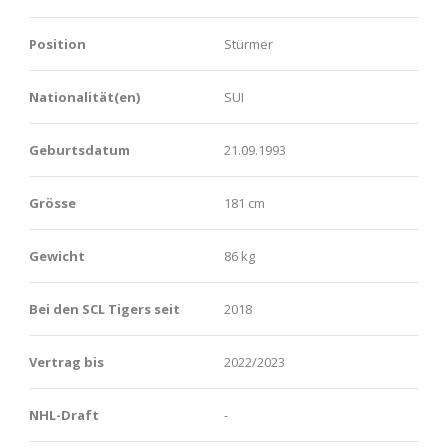
Position
Stürmer
Nationalität(en)
SUI
Geburtsdatum
21.09.1993
Grösse
181 cm
Gewicht
86 kg
Bei den SCL Tigers seit
2018
Vertrag bis
2022/2023
NHL-Draft
-