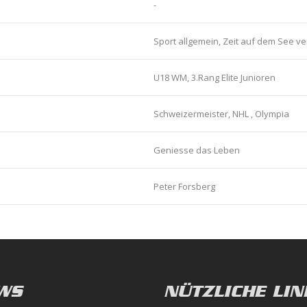
-
​Sport allgemein, Zeit auf dem See v
U18 WM, 3.Rang Elite Junioren
Schweizermeister, NHL , Olympia
Geniesse das Leben
Peter Forsberg
WS
NÜTZLICHE LIN